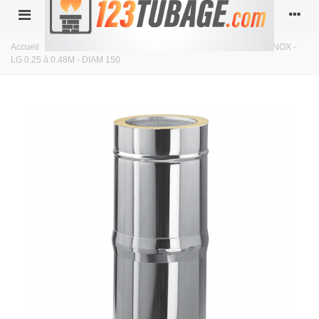
Accueil
>
double paroi isolé
>
Diamètre 150
>
Conduit ISOLÉ INOX -
LG 0.25 à 0.48M - DIAM 150