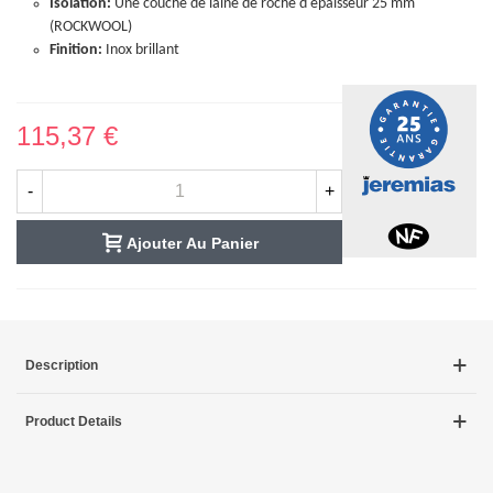
Isolation:
Une couche de laine de roche d'épaisseur 25 mm
(ROCKWOOL)
Finition:
Inox brillant
115,37 €
-
+
Ajouter Au Panier
Description
Product Details