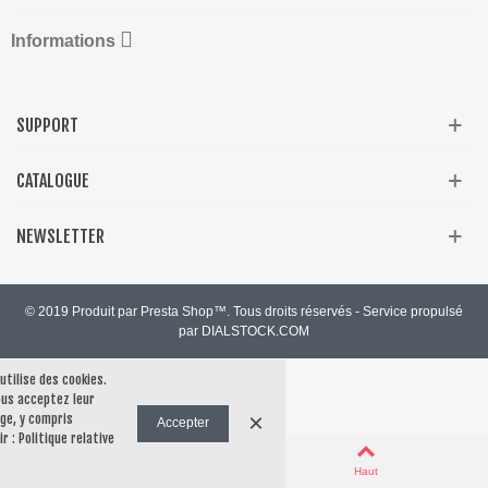

Informations
SUPPORT
CATALOGUE
NEWSLETTER
© 2019 Produit par Presta Shop™. Tous droits réservés - Service propulsé
par DIALSTOCK.COM
 utilise des cookies.
vous acceptez leur
×
ge, y compris
Accepter
ir :
Politique relative
0
Panier
Haut