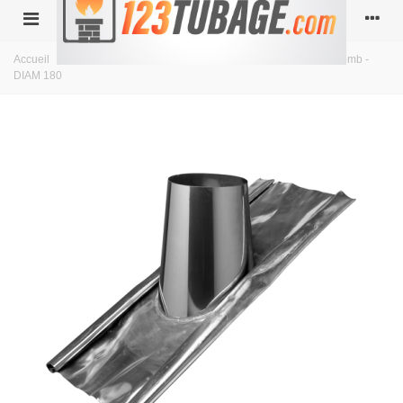
Accueil
>
double paroi isolé
>
Diamètre 180
>
Solin 5 à 30° plomb -
DIAM 180