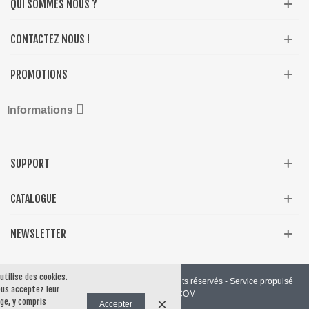
QUI SOMMES NOUS ?
CONTACTEZ NOUS !
PROMOTIONS

Informations
SUPPORT
CATALOGUE
NEWSLETTER
 utilise des cookies.
© 2019 Produit par Presta Shop™. Tous droits réservés - Service propulsé
vous acceptez leur
par DIALSTOCK.COM
×
ge, y compris
Accepter