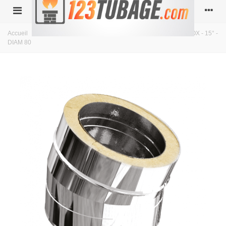
Accueil
>
double paroi isolé
>
Diamètre 80
>
Coude ISOLÉ INOX - 15° -
DIAM 80