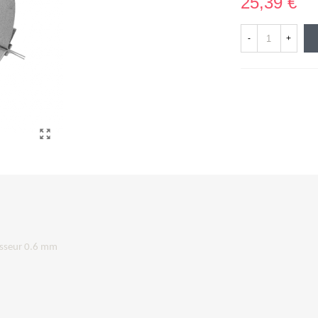
25,39 €
-
+
isseur 0.6 mm