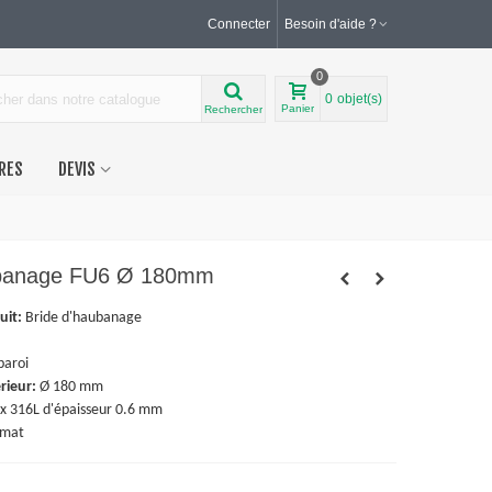
Connecter
Besoin d'aide ?
0
0
objet(s)
Panier
Rechercher
RES
DEVIS
ubanage FU6 Ø 180mm
uit:
Bride d'haubanage
paroi
rieur:
Ø 180 mm
x 316L d'épaisseur 0.6 mm
 mat