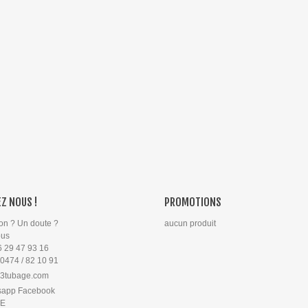
Z NOUS !
PROMOTIONS
on ? Un doute ?
aucun produit
ous
6 29 47 93 16
 0474 / 82 10 91
3tubage.com
sapp Facebook
PE