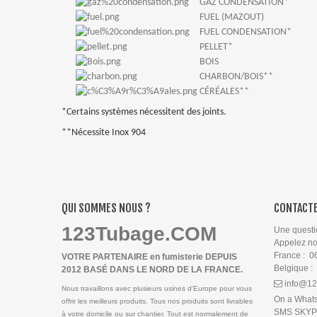
GAZ CONDENSATION*
FUEL (MAZOUT)
FUEL CONDENSATION*
PELLET*
BOIS
CHARBON/BOIS**
CÉRÉALES**
*Certains systèmes nécessitent des joints.
**Nécessite Inox 904
QUI SOMMES NOUS ?
CONTACTE
123Tubage.COM
Une questi
Appelez n
France : 0
VOTRE PARTENAIRE en fumisterie DEPUIS
Belgique :
2012 BASÉ DANS LE NORD DE LA FRANCE.
info@12
Nous travaillons avec plusieurs usines d'Europe pour vous
On a What
offrir les meilleurs produits. Tous nos produits sont livrables
SMS SKY
à votre domicile ou sur chantier. Tout est normalement de