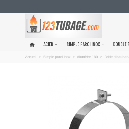
ACIER
SIMPLE PAROI INOX
DOUBLE 
Accueil
>
Simple paroi inox
>
diamètre 180
>
Bride d'hauba