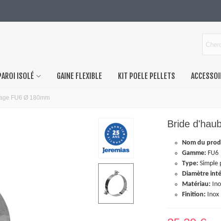
PAROI ISOLÉ
GAINE FLEXIBLE
KIT POELE PELLETS
ACCESSOI
nage FU6 Ø 180mm
Bride d'ha
Nom du prod
Gamme:
FU6
Type:
Simple 
Diamètre inté
Matériau:
Ino
Finition:
Inox