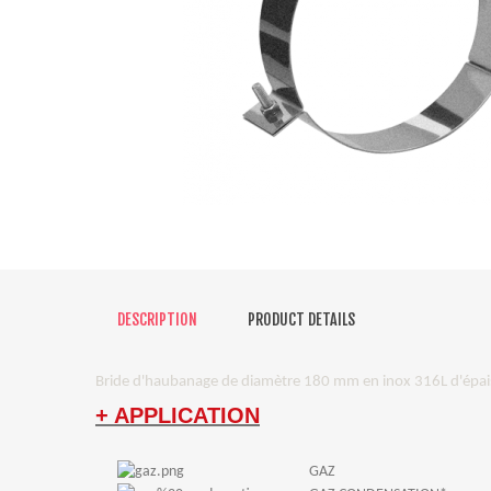
DESCRIPTION
PRODUCT DETAILS
Bride d'haubanage de diamètre 180 mm en inox 316L d'épa
+ APPLICATION
GAZ