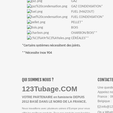
GAZ
GAZ CONDENSATION*
FUEL (MAZOUT)
FUEL CONDENSATION*
PELLET*
BOIS
CHARBON/BOIS**
CÉRÉALES**
*Certains systèmes nécessitent des joints.
**Nécessite Inox 904
QUI SOMMES NOUS ?
CONTACTE
123Tubage.COM
Une questi
Appelez n
France : 0
VOTRE PARTENAIRE en fumisterie DEPUIS
Belgique :
2012 BASÉ DANS LE NORD DE LA FRANCE.
info@12
Nous travaillons avec plusieurs usines d'Europe pour vous
On a What
offrir les meilleurs produits. Tous nos produits sont livrables