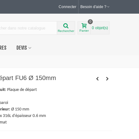
Connecter
Besoin d'aide ?
0
0
objet(s)
Panier
Rechercher
RES
DEVIS
départ FU6 Ø 150mm
uit:
Plaque de départ
paroi
rieur:
Ø 150 mm
x 316L d'épaisseur 0.6 mm
 mat