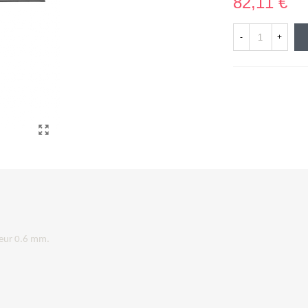
82,11 €
-
+
seur 0.6 mm.