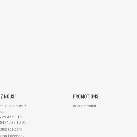
Z NOUS !
PROMOTIONS
on ? Un doute ?
aucun produit
ous
6 29 47 93 16
 0474 / 82 10 91
3tubage.com
sapp Facebook