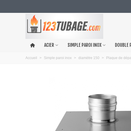
ACIER
SIMPLE PAROI INOX
DOUBLE 
Accueil
>
Simple paroi inox
>
diamètre 150
>
Plaque de dép