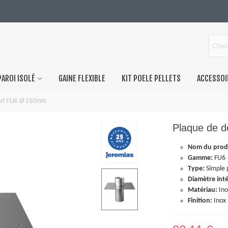
PAROI ISOLÉ
GAINE FLEXIBLE
KIT POELE PELLETS
ACCESSOI
art FU6 Ø 150mm
Plaque de 
Nom du prod
Gamme:
FU6
Type:
Simple 
Diamètre inté
Matériau:
Ino
Finition:
Inox