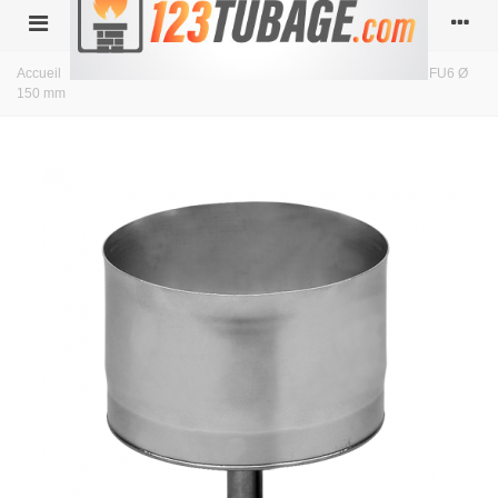
Accueil
>
Simple paroi inox
>
diamètre 150
>
Capuchon purge FU6 Ø
150 mm