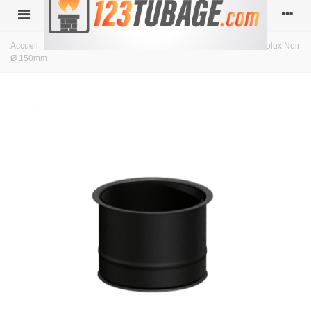
Accueil
>
Acier
>
Diamètre 150
>
Raccord boisseau poêle Ferrolux Noir
Ø 150mm