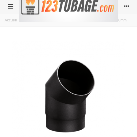
Accueil
>
Acier
>
Diamètre 150
>
Coude 45° Ferrolux Noir Ø 150mm