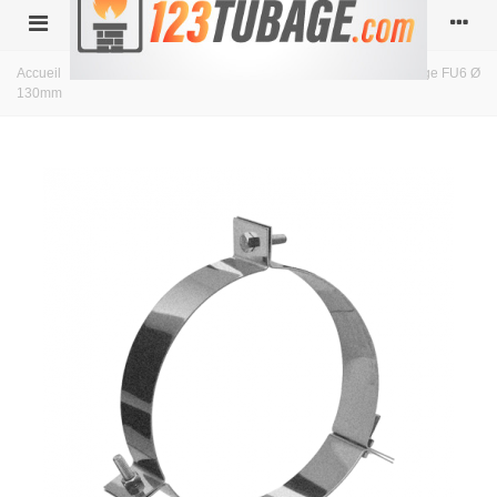
Accueil
>
Simple paroi inox
>
diamètre 130
>
Bride d'haubanage FU6 Ø
130mm