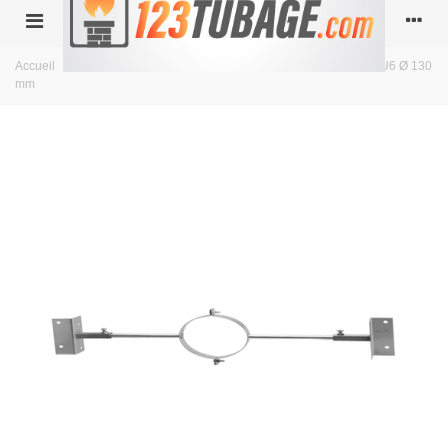
Accueil
>
Simple paroi inox
>
diamètre 130
>
Support de toit FU6 Ø 130
mm