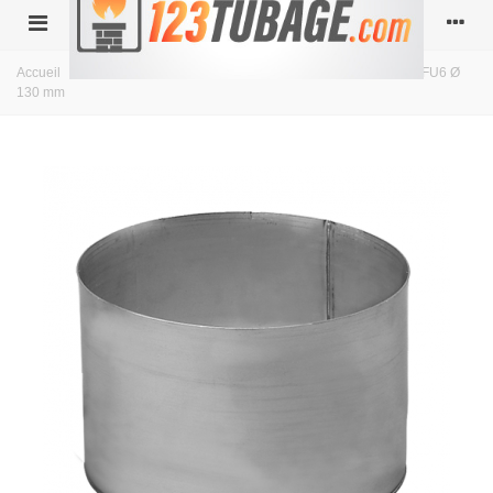
Accueil
>
Simple paroi inox
>
diamètre 130
>
Tampon pour Té FU6 Ø
130 mm