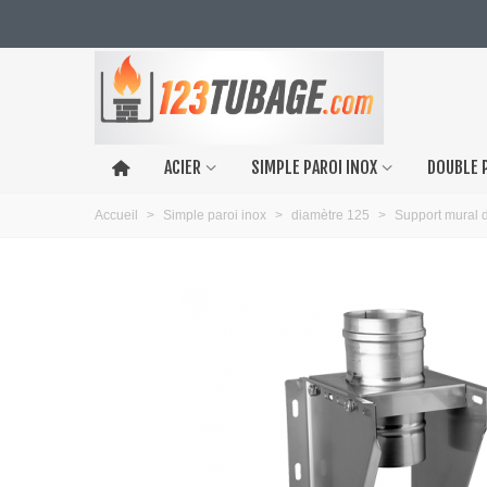
ACIER
SIMPLE PAROI INOX
DOUBLE 
Accueil
>
Simple paroi inox
>
diamètre 125
>
Support mural 