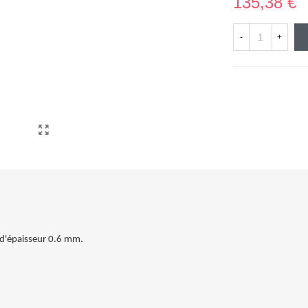
135,38 €
-
+
d'épaisseur 0.6 mm.