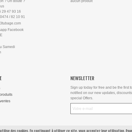
on ? Un doute ?
aucun produit
ous
6 29 47 93 16
 0474 / 82 10 91
3tubage.com
sapp Facebook
PE
au Samedi
8h
E
NEWSLETTER
Sign up today for free and be the first t
s
notified on our new updates, discount
roduits
special Offers.
 ventes
 utilise des cookies. En continuant à utiliser ce site, vous acceptez leur utilisation.
Pou