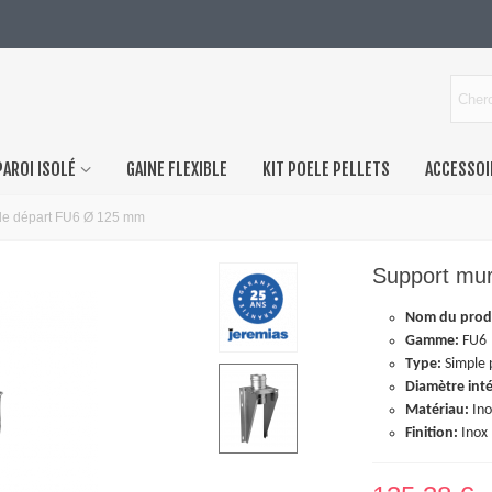
PAROI ISOLÉ
GAINE FLEXIBLE
KIT POELE PELLETS
ACCESSOI
de départ FU6 Ø 125 mm
Support mu
Nom du prod
Gamme:
FU6
Type:
Simple 
Diamètre inté
Matériau:
Ino
Finition:
Inox