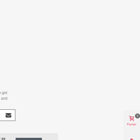
o get
s and
0
Panier
r en