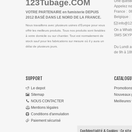
123Tubage.COM
Une questi
Appelez n
France : 0
VOTRE PARTENAIRE en fumisterie DEPUIS
Belgique :
2012 BASÉ DANS LE NORD DE LA FRANCE.
info@12
Nous travaillons avec plusieurs usines d'Europe pour vous
On a What
offrir les meilleurs produits. Tous nos produits sont livrables
SMS SKY
à votre domicile ou sur chantier. Tout est normalement de
stock sauf pour les fabrications sur mesure où il y aura un
délai de plusieurs jours.
Du Lundi 
de 9h à 1
SUPPORT
CATALOGU
Le depot
Promotion
Sitemap
Nouveaux p
NOUS CONTACTER
Meilleures
Mentions légales
Conditions d'annulation
Paiement sécurisé
Confidentialité & Cookies : Ce site