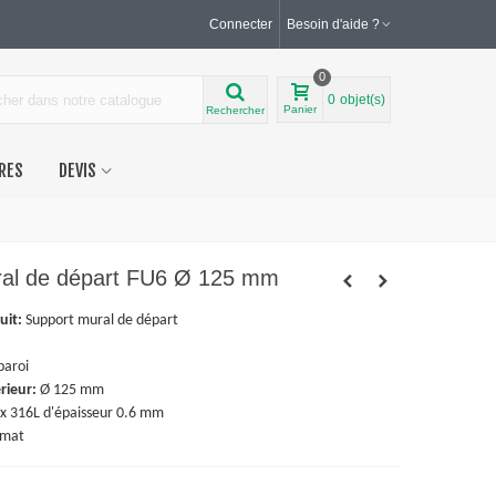
Connecter
Besoin d'aide ?
0
0
objet(s)
Panier
Rechercher
RES
DEVIS
ral de départ FU6 Ø 125 mm
uit:
Support mural de départ
paroi
rieur:
Ø 125 mm
x 316L d'épaisseur 0.6 mm
 mat