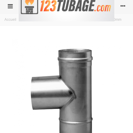
Accueil
>
Simple paroi inox
>
diamètre 100
>
Té 87° FU6 Ø 100mm