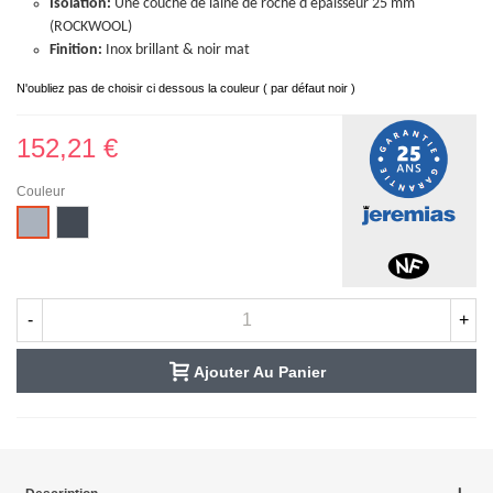
Isolation:
Une couche de laine de roche d'épaisseur 25 mm
(ROCKWOOL)
Finition:
Inox brillant & noir mat
N'oubliez pas de choisir ci dessous la couleur ( par défaut noir )
152,21 €
Couleur
Noir
Inox
-
+
Ajouter Au Panier