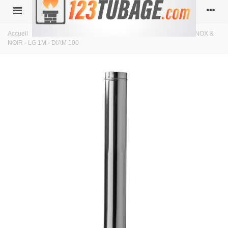
Accueil
>
double paroi isolé
>
Diamètre 100
>
Conduit ISOLÉ INOX &
NOIR - LG 1M - DIAM 100