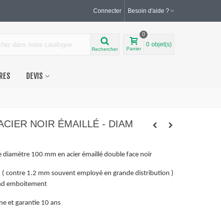
Connecter
Besoin d'aide ?
0
0
objet(s)
Panier
Rechercher
RES
DEVIS
 ACIER NOIR ÉMAILLÉ - DIAM
e diamètre 100 mm en acier émaillé double face noir
( contre 1.2 mm souvent employé en grande distribution )
rand emboitement
nne et garantie 10 ans