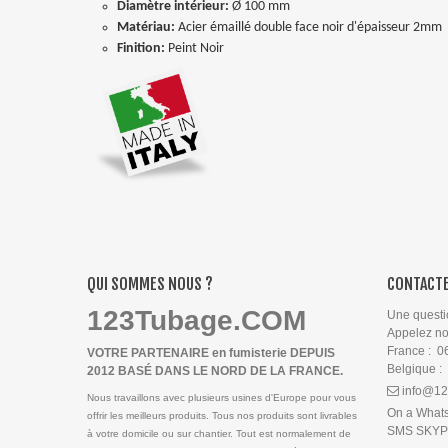
Diamètre intérieur:
Ø 100 mm
Matériau:
Acier émaillé double face noir d'épaisseur 2mm
Finition:
Peint Noir
QUI SOMMES NOUS ?
CONTACTE
123Tubage.COM
Une questi
Appelez n
France : 0
VOTRE PARTENAIRE en fumisterie DEPUIS
Belgique :
2012 BASÉ DANS LE NORD DE LA FRANCE.
info@12
Nous travaillons avec plusieurs usines d'Europe pour vous
On a What
offrir les meilleurs produits. Tous nos produits sont livrables
SMS SKY
à votre domicile ou sur chantier. Tout est normalement de