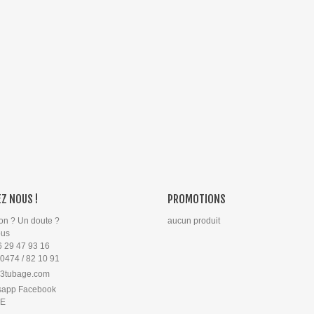
Z NOUS !
PROMOTIONS
on ? Un doute ?
aucun produit
ous
6 29 47 93 16
 0474 / 82 10 91
3tubage.com
sapp Facebook
PE