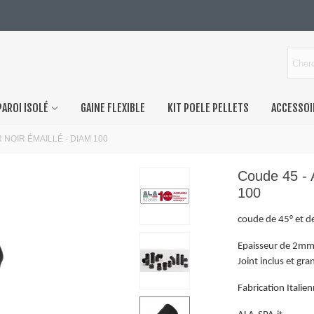
PAROI ISOLÉ
GAINE FLEXIBLE
KIT POELE PELLETS
ACCESSOI
R NOIR ÉMAILLÉ - DIAM 100
Coude 45 -
100
coude de 45° et d
Epaisseur de 2mm 
Joint inclus et g
Fabrication Italie