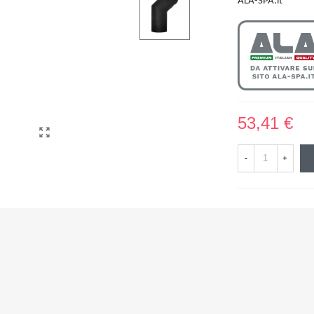
ALA-SPA.it
53,41 €
-
+