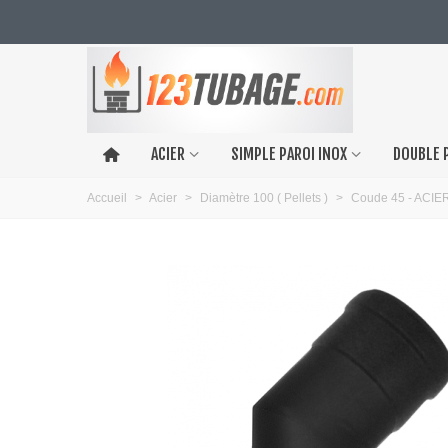
ACIER
SIMPLE PAROI INOX
DOUBLE 
Accueil
>
Acier
>
Diamètre 100 ( Pellets )
>
Coude 45 - ACIE