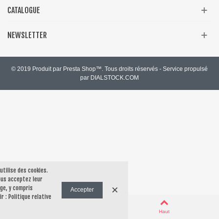
CATALOGUE
NEWSLETTER
© 2019 Produit par Presta Shop™. Tous droits réservés - Service propulsé
par DIALSTOCK.COM
 utilise des cookies.
vous acceptez leur
×
ge, y compris
Accepter
ir :
Politique relative
0
Panier
Haut