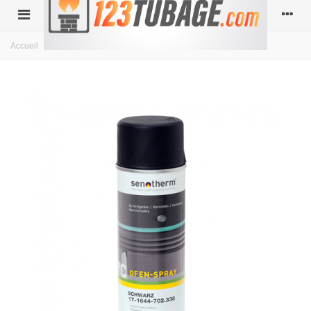
Accueil
>
Acier
>
Bombe peinture noire 400 ml Ferrolux Noir