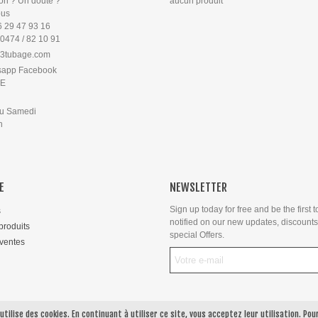
on ? Un doute ?
aucun produit
ous
6 29 47 93 16
 0474 / 82 10 91
3tubage.com
sapp Facebook
PE
au Samedi
8h
E
NEWSLETTER
Sign up today for free and be the first t
s
notified on our new updates, discount
roduits
special Offers.
 ventes
 utilise des cookies. En continuant à utiliser ce site, vous acceptez leur utilisation.
Pou