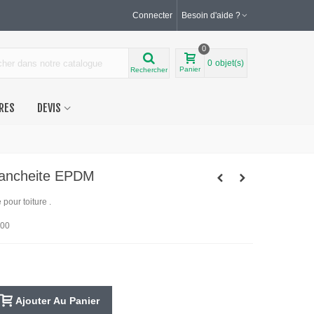
Connecter
Besoin d'aide ?
0
0
objet(s)
Panier
Rechercher
RES
DEVIS
tancheite EPDM
pour toiture .
200
Ajouter Au Panier