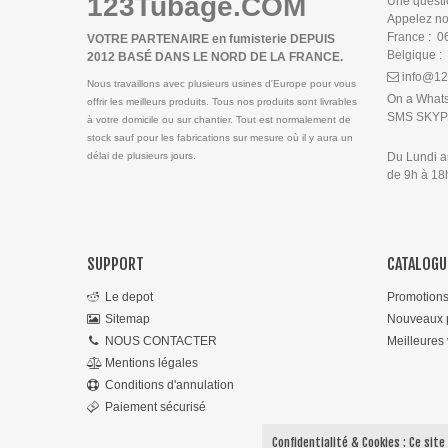
123Tubage.COM
Une questi
Appelez n
France : 0
VOTRE PARTENAIRE en fumisterie DEPUIS
Belgique :
2012 BASÉ DANS LE NORD DE LA FRANCE.
info@12
Nous travaillons avec plusieurs usines d'Europe pour vous
On a What
offrir les meilleurs produits. Tous nos produits sont livrables
SMS SKY
à votre domicile ou sur chantier. Tout est normalement de
stock sauf pour les fabrications sur mesure où il y aura un
délai de plusieurs jours.
Du Lundi 
de 9h à 1
SUPPORT
CATALOGU
Le depot
Promotion
Sitemap
Nouveaux p
NOUS CONTACTER
Meilleures
Mentions légales
Conditions d'annulation
Paiement sécurisé
Confidentialité & Cookies : Ce site