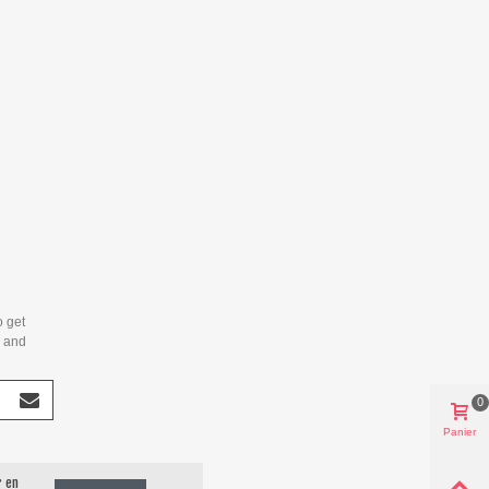
o get
s and
0
Panier
r en