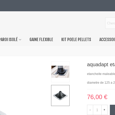
PAROI ISOLÉ
GAINE FLEXIBLE
KIT POELE PELLETS
ACCESSOI
aquadapt e
etancheite maleable 
diametre de 125 a 
76,00 €
-
+