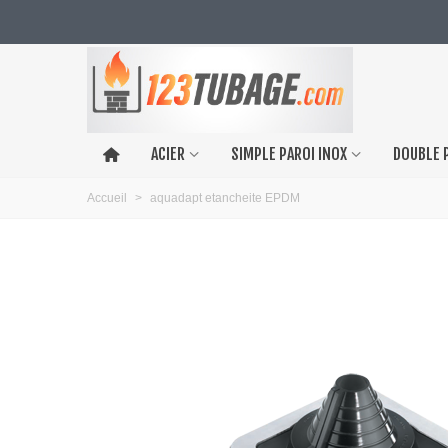
ACIER
SIMPLE PAROI INOX
DOUBLE 
Accueil
>
aquadapt etancheite EPDM